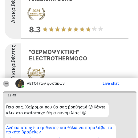
Διακριθέντες
8.3
Διακριθέντες
"ΘΕΡΜΟΨΥΚΤΙΚΗ"
ELECTROTHERMOCO
ΑΕΤΟΊ των ψυκτικών
Live chat
8.4
22:49
Γεια σας. Χαίρομαι που θα σας βοηθήσω! 🙂 Κάντε
Διοργανωτής της
Κατάταξη
Επικοινωνία
κλικ στο αντίστοιχο θέμα συνομιλίας! 🙂
κατάταξης
Διακριθέντες
Επικοινωνία
BEAUTIFUL COMPANY
Λίστα όλων
Μονοπρόσωπη ΙΚΕ
των
Ανήκω στους διακριθέντες και θέλω να παραλάβω το
ΤΗΛ. ΕΠΙΚΟΙΝΩΝΙΑΣ:
διακριθέντων
πακέτο βραβείων
2104128019
Μεθοδολογία
email: