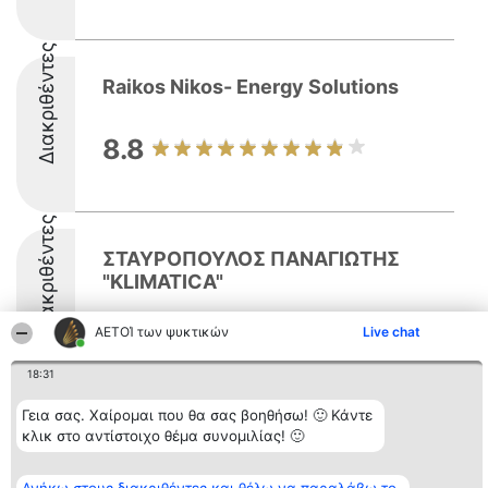
Διακριθέντες
Raikos Nikos- Energy Solutions
8.8
Διακριθέντες
ΣΤΑΥΡΟΠΟΥΛΟΣ ΠΑΝΑΓΙΩΤΗΣ
"KLIMATICA"
ΑΕΤΟΊ των ψυκτικών
Live chat
8.7
18:31
Γεια σας. Χαίρομαι που θα σας βοηθήσω! 🙂 Κάντε
Διοργανωτής της
Κατάταξη
Επικοινωνία
κλικ στο αντίστοιχο θέμα συνομιλίας! 🙂
κατάταξης
Διακριθέντες
Επικοινωνία
BEAUTIFUL COMPANY
Λίστα όλων
Μονοπρόσωπη ΙΚΕ
των