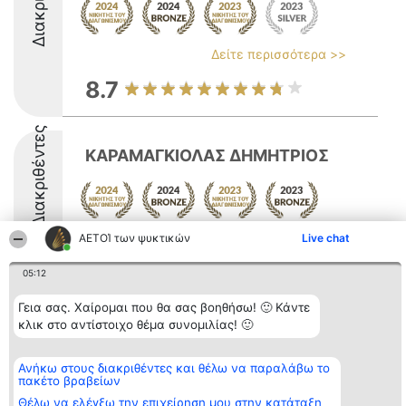
Δείτε περισσότερα >>
8.7
Διακριθέντες
ΚΑΡΑΜΑΓΚΙΟΛΑΣ ΔΗΜΗΤΡΙΟΣ
ΑΕΤΟΊ των ψυκτικών
Live chat
8.6
05:12
Γεια σας. Χαίρομαι που θα σας βοηθήσω! 🙂 Κάντε
Διοργανωτής της
Κατάταξη
Επικοινωνία
κατάταξης
Διακριθέντες
Επικοινωνία
κλικ στο αντίστοιχο θέμα συνομιλίας! 🙂
BEAUTIFUL COMPANY
Λίστα όλων
Μονοπρόσωπη ΙΚΕ
των
ΤΗΛ. ΕΠΙΚΟΙΝΩΝΙΑΣ:
διακριθέντων
Ανήκω στους διακριθέντες και θέλω να παραλάβω το
2104128019
Μεθοδολογία
πακέτο βραβείων
email:
Όροι &
Θέλω να ελέγξω την επιχείρηση μου στην κατάταξη
aetoi@beautifulcompany.co
προϋποθέσεις