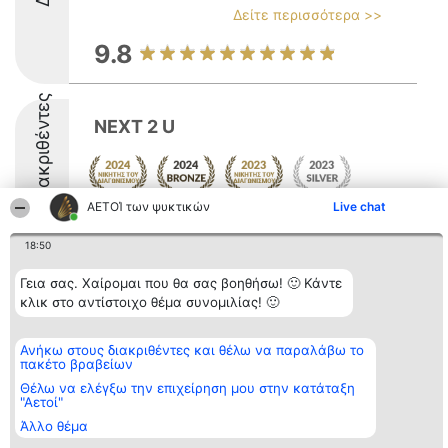
Δείτε περισσότερα >>
9.8
Διακριθέντες
NEXT 2 U
ΑΕΤΟΊ των ψυκτικών
Live chat
8.6
18:50
Γεια σας. Χαίρομαι που θα σας βοηθήσω! 🙂 Κάντε
Διοργανωτής της
Κατάταξη
Επικοινωνία
κλικ στο αντίστοιχο θέμα συνομιλίας! 🙂
κατάταξης
Διακριθέντες
Επικοινωνία
BEAUTIFUL COMPANY
Λίστα όλων
Μονοπρόσωπη ΙΚΕ
των
Ανήκω στους διακριθέντες και θέλω να παραλάβω το
ΤΗΛ. ΕΠΙΚΟΙΝΩΝΙΑΣ:
διακριθέντων
πακέτο βραβείων
2104128019
Μεθοδολογία
email:
Όροι &
Θέλω να ελέγξω την επιχείρηση μου στην κατάταξη
aetoi@beautifulcompany.co
"Αετοί"
προϋποθέσεις
ΠΟΛΙΤΙΚΗ
Άλλο θέμα
ΑΠΟΡΡΗΤΟΥ