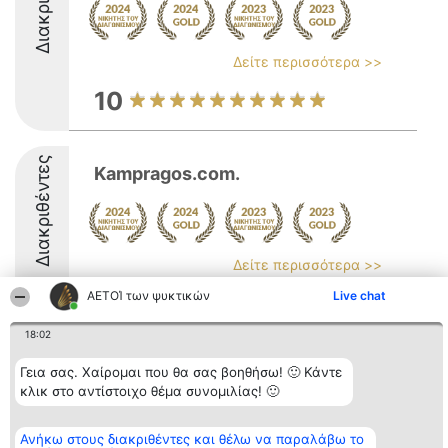
Δείτε περισσότερα >>
10
Διακριθέντες
Kampragos.com.
Δείτε περισσότερα >>
ΑΕΤΟΊ των ψυκτικών
Live chat
9.3
18:02
Γεια σας. Χαίρομαι που θα σας βοηθήσω! 🙂 Κάντε
Διοργανωτής της
Κατάταξη
Επικοινωνία
κατάταξης
Διακριθέντες
Επικοινωνία
κλικ στο αντίστοιχο θέμα συνομιλίας! 🙂
BEAUTIFUL COMPANY
Λίστα όλων
Μονοπρόσωπη ΙΚΕ
των
ΤΗΛ. ΕΠΙΚΟΙΝΩΝΙΑΣ:
διακριθέντων
Ανήκω στους διακριθέντες και θέλω να παραλάβω το
2104128019