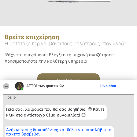
Βρείτε επιχείρηση
Η κατάταξη περιλαμβάνει τους καλύτερους στον κλάδο
Ψάχνετε επιχείρηση; Ελέγξτε τη μηχανή αναζήτησης.
Χρησιμοποιήστε την καλύτερη υπηρεσία
Αναζήτηση
ΑΕΤΟΊ των ψυκτικών
Live chat
06:19
Γεια σας. Χαίρομαι που θα σας βοηθήσω! 🙂 Κάντε
κλικ στο αντίστοιχο θέμα συνομιλίας! 🙂
Διοργανωτής της
Κατάταξη
Επικοινωνία
Ανήκω στους διακριθέντες και θέλω να παραλάβω το
κατάταξης
Διακριθέντες
Επικοινωνία
πακέτο βραβείων
BEAUTIFUL COMPANY
Λίστα όλων