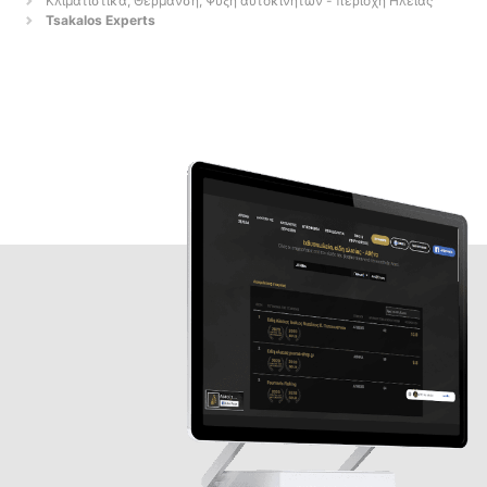
Κλιματιστικά, Θέρμανση, Ψύξη αυτοκινήτων - περιοχή Ηλείας
Tsakalos Experts