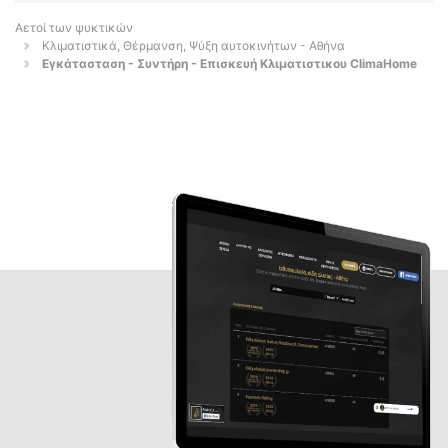
Αετοί των ψυκτικών
Κλιματιστικά, Θέρμανση, Ψύξη αυτοκινήτων - Αθήνα
Εγκάτασταση - Συντήρη - Επισκευή Κλιματιστικου ClimaHome