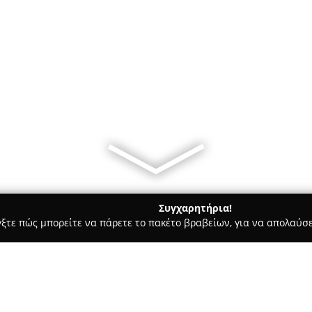
Συγχαρητήρια!
γξτε πώς μπορείτε να πάρετε το πακέτο βραβείων, για να απολαύσε
Ψύξη αυτοκινήτων - Αθήνα
MasterClima Βενέκας Ιωάννης