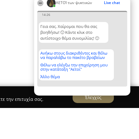
ΑΕΤΟΊ των ψυκτικών
Live chat
14:26
Γεια σας. Χαίρομαι που θα σας
βοηθήσω! 🙂 Κάντε κλικ στο
αντίστοιχο θέμα συνομιλίας! 🙂
Ανήκω στους διακριθέντες και θέλω
να παραλάβω το πακέτο βραβείων
Θέλω να ελέγξω την επιχείρηση μου
στην κατάταξη "Αετοί"
Άλλο θέμα
Έλεγχος
τε την επιτυχία σας.