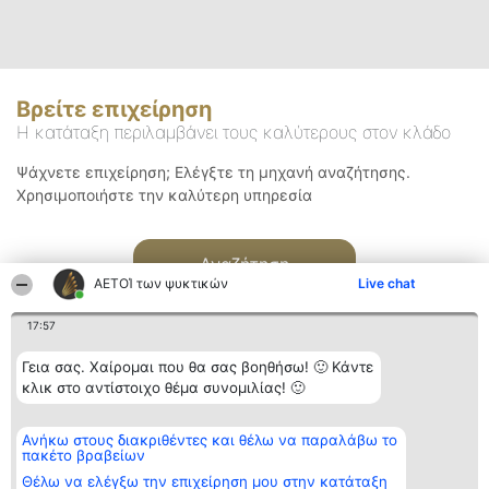
Βρείτε επιχείρηση
Η κατάταξη περιλαμβάνει τους καλύτερους στον κλάδο
Ψάχνετε επιχείρηση; Ελέγξτε τη μηχανή αναζήτησης.
Χρησιμοποιήστε την καλύτερη υπηρεσία
Αναζήτηση
ΑΕΤΟΊ των ψυκτικών
Live chat
17:57
Γεια σας. Χαίρομαι που θα σας βοηθήσω! 🙂 Κάντε
κλικ στο αντίστοιχο θέμα συνομιλίας! 🙂
Διοργανωτής της
Κατάταξη
Επικοινωνία
Ανήκω στους διακριθέντες και θέλω να παραλάβω το
κατάταξης
Διακριθέντες
Επικοινωνία
πακέτο βραβείων
BEAUTIFUL COMPANY
Λίστα όλων
Μονοπρόσωπη ΙΚΕ
των
Θέλω να ελέγξω την επιχείρηση μου στην κατάταξη
ΤΗΛ. ΕΠΙΚΟΙΝΩΝΙΑΣ: