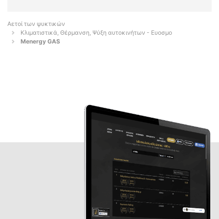
Αετοί των ψυκτικών
Κλιματιστικά, Θέρμανση, Ψύξη αυτοκινήτων - Ευοσμο
Menergy GAS