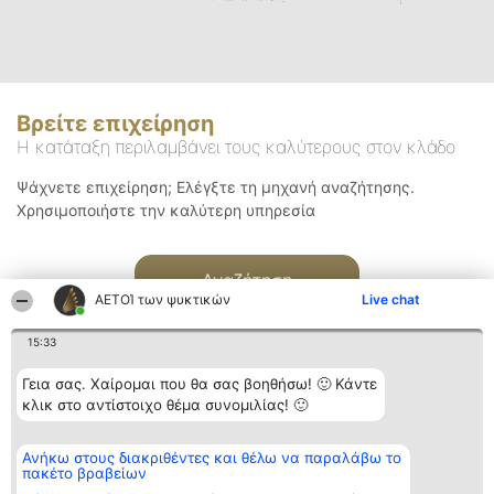
Βρείτε επιχείρηση
Η κατάταξη περιλαμβάνει τους καλύτερους στον κλάδο
Ψάχνετε επιχείρηση; Ελέγξτε τη μηχανή αναζήτησης.
Χρησιμοποιήστε την καλύτερη υπηρεσία
Αναζήτηση
ΑΕΤΟΊ των ψυκτικών
Live chat
15:33
Γεια σας. Χαίρομαι που θα σας βοηθήσω! 🙂 Κάντε
κλικ στο αντίστοιχο θέμα συνομιλίας! 🙂
Διοργανωτής της
Κατάταξη
Επικοινωνία
Ανήκω στους διακριθέντες και θέλω να παραλάβω το
κατάταξης
Διακριθέντες
Επικοινωνία
πακέτο βραβείων
BEAUTIFUL COMPANY
Λίστα όλων
Μονοπρόσωπη ΙΚΕ
των