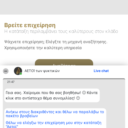
Βρείτε επιχείρηση
Η κατάταξη περιλαμβάνει τους καλύτερους στον κλάδο
Ψάχνετε επιχείρηση; Ελέγξτε τη μηχανή αναζήτησης.
Χρησιμοποιήστε την καλύτερη υπηρεσία
Αναζήτηση
ΑΕΤΟΊ των ψυκτικών
Live chat
21:47
Γεια σας. Χαίρομαι που θα σας βοηθήσω! 🙂 Κάντε
κλικ στο αντίστοιχο θέμα συνομιλίας! 🙂
Διοργανωτής της
Κατάταξη
Επικοινωνία
Ανήκω στους διακριθέντες και θέλω να παραλάβω το
κατάταξης
Διακριθέντες
Επικοινωνία
πακέτο βραβείων
BEAUTIFUL COMPANY
Λίστα όλων
Μονοπρόσωπη ΙΚΕ
των
Θέλω να ελέγξω την επιχείρηση μου στην κατάταξη
ΤΗΛ. ΕΠΙΚΟΙΝΩΝΙΑΣ:
διακριθέντων
"Αετοί"