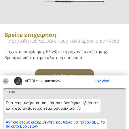
Βρείτε επιχείρηση
Η κατάταξη περιλαμβάνει τους καλύτερους στον κλάδο
Ψάχνετε επιχείρηση; Ελέγξτε τη μηχανή αναζήτησης.
Χρησιμοποιήστε την καλύτερη υπηρεσία
Αναζήτηση
ΑΕΤΟΊ των ψυκτικών
Live chat
14:30
Γεια σας. Χαίρομαι που θα σας βοηθήσω! 🙂 Κάντε
κλικ στο αντίστοιχο θέμα συνομιλίας! 🙂
Διοργανωτής της
Κατάταξη
Επικοινωνία
Ανήκω στους διακριθέντες και θέλω να παραλάβω το
κατάταξης
Διακριθέντες
Επικοινωνία
πακέτο βραβείων
BEAUTIFUL COMPANY
Λίστα όλων