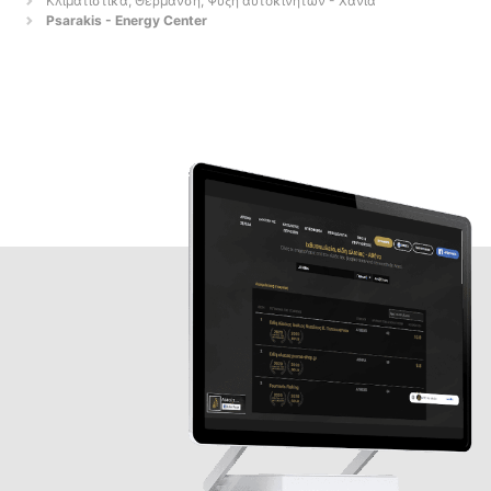
Κλιματιστικά, Θέρμανση, Ψύξη αυτοκινήτων - Χανιά
Psarakis - Energy Center