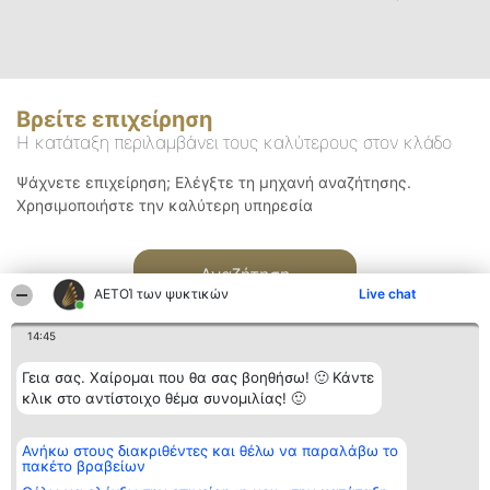
Βρείτε επιχείρηση
Η κατάταξη περιλαμβάνει τους καλύτερους στον κλάδο
Ψάχνετε επιχείρηση; Ελέγξτε τη μηχανή αναζήτησης.
Χρησιμοποιήστε την καλύτερη υπηρεσία
Αναζήτηση
ΑΕΤΟΊ των ψυκτικών
Live chat
14:45
Γεια σας. Χαίρομαι που θα σας βοηθήσω! 🙂 Κάντε
κλικ στο αντίστοιχο θέμα συνομιλίας! 🙂
Διοργανωτής της
Κατάταξη
Επικοινωνία
Ανήκω στους διακριθέντες και θέλω να παραλάβω το
κατάταξης
Διακριθέντες
Επικοινωνία
πακέτο βραβείων
BEAUTIFUL COMPANY
Λίστα όλων
Μονοπρόσωπη ΙΚΕ
των