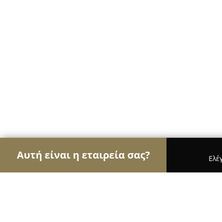
Αυτή είναι η εταιρεία σας?
Ελέ
Αετοί των ψυκτικών
Κλιματιστικά, Θέρμανση, Ψ