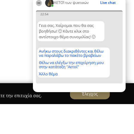
ΑΕΤΟΊ των ψυκτικών
Live chat
22:54
Γεια σας. Χαίρομαι που θα σας
βοηθήσω! 🙂 Κάντε κλικ στο
αντίστοιχο θέμα συνομιλίας! 🙂
Ανήκω στους διακριθέντες και θέλω
να παραλάβω το πακέτο βραβείων
Θέλω να ελέγξω την επιχείρηση μου
στην κατάταξη "Αετοί"
Άλλο θέμα
Έλεγχος
τε την επιτυχία σας.
ύξη