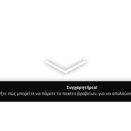
Συγχαρητήρια!
γξτε πώς μπορείτε να πάρετε το πακέτο βραβείων, για να απολαύσε
ύξη αυτοκινήτων - Γιαννιτσά
Γκιγκης Δημητρης Θέρμανση-Ψ