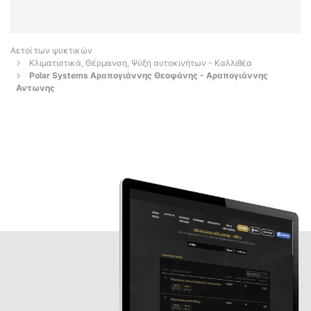
Αετοί των ψυκτικών
Κλιματιστικά, Θέρμανση, Ψύξη αυτοκινήτων - Καλλιθέα
Polar Systems Αραπογιάννης Θεοφάνης - Αραπογιάννης
Αντωνης