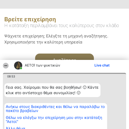
Βρείτε επιχείρηση
Η κατάταξη περιλαμβάνει τους καλύτερους στον κλάδο
Ψάχνετε επιχείρηση; Ελέγξτε τη μηχανή αναζήτησης.
Χρησιμοποιήστε την καλύτερη υπηρεσία
Αναζήτηση
ΑΕΤΟΊ των ψυκτικών
Live chat
08:53
Γεια σας. Χαίρομαι που θα σας βοηθήσω! 🙂 Κάντε
κλικ στο αντίστοιχο θέμα συνομιλίας! 🙂
Διοργανωτής της
Κατάταξη
Επικοινωνία
Ανήκω στους διακριθέντες και θέλω να παραλάβω το
κατάταξης
Διακριθέντες
Επικοινωνία
πακέτο βραβείων
BEAUTIFUL COMPANY
Λίστα όλων
Μονοπρόσωπη ΙΚΕ
των
Θέλω να ελέγξω την επιχείρηση μου στην κατάταξη
ΤΗΛ. ΕΠΙΚΟΙΝΩΝΙΑΣ:
διακριθέντων
"Αετοί"
2104128019
Μεθοδολογία
Άλλο θέμα
email:
Όροι &