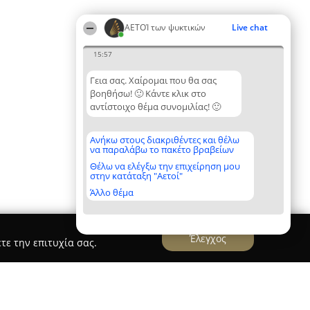
ΑΕΤΟΊ των ψυκτικών
Live chat
15:57
Γεια σας. Χαίρομαι που θα σας
βοηθήσω! 🙂 Κάντε κλικ στο
αντίστοιχο θέμα συνομιλίας! 🙂
Ανήκω στους διακριθέντες και θέλω
να παραλάβω το πακέτο βραβείων
Θέλω να ελέγξω την επιχείρηση μου
στην κατάταξη "Αετοί"
Άλλο θέμα
Έλεγχος
τε την επιτυχία σας.