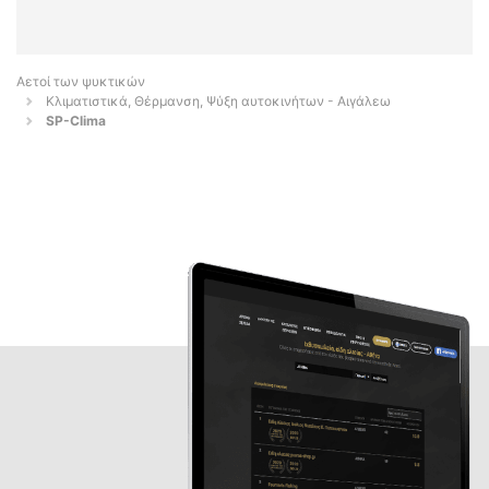
Αετοί των ψυκτικών
Κλιματιστικά, Θέρμανση, Ψύξη αυτοκινήτων - Αιγάλεω
SP-Clima