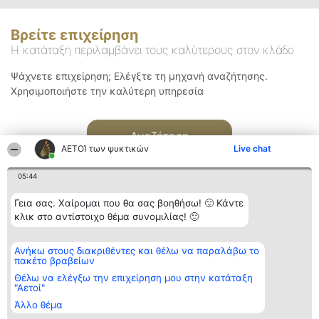
Βρείτε επιχείρηση
Η κατάταξη περιλαμβάνει τους καλύτερους στον κλάδο
Ψάχνετε επιχείρηση; Ελέγξτε τη μηχανή αναζήτησης.
Χρησιμοποιήστε την καλύτερη υπηρεσία
Αναζήτηση
ΑΕΤΟΊ των ψυκτικών
Live chat
05:44
Γεια σας. Χαίρομαι που θα σας βοηθήσω! 🙂 Κάντε
κλικ στο αντίστοιχο θέμα συνομιλίας! 🙂
Διοργανωτής της
Κατάταξη
Επικοινωνία
Ανήκω στους διακριθέντες και θέλω να παραλάβω το
κατάταξης
Διακριθέντες
Επικοινωνία
πακέτο βραβείων
BEAUTIFUL COMPANY
Λίστα όλων
Μονοπρόσωπη ΙΚΕ
των
Θέλω να ελέγξω την επιχείρηση μου στην κατάταξη
ΤΗΛ. ΕΠΙΚΟΙΝΩΝΙΑΣ:
διακριθέντων
"Αετοί"
2104128019
Μεθοδολογία
Άλλο θέμα
email:
Όροι &
aetoi@beautifulcompany.co
προϋποθέσεις