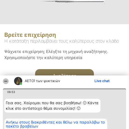
Βρείτε επιχείρηση
Η κατάταξη περιλαμβάνει τους καλύτερους στον κλάδο
Ψάχνετε επιχείρηση; Ελέγξτε τη μηχανή αναζήτησης.
Χρησιμοποιήστε την καλύτερη υπηρεσία
Αναζήτηση
ΑΕΤΟΊ των ψυκτικών
Live chat
06:53
Γεια σας. Χαίρομαι που θα σας βοηθήσω! 🙂 Κάντε
κλικ στο αντίστοιχο θέμα συνομιλίας! 🙂
Διοργανωτής της
Κατάταξη
Επικοινωνία
Ανήκω στους διακριθέντες και θέλω να παραλάβω το
κατάταξης
Διακριθέντες
Επικοινωνία
πακέτο βραβείων
BEAUTIFUL COMPANY
Λίστα όλων