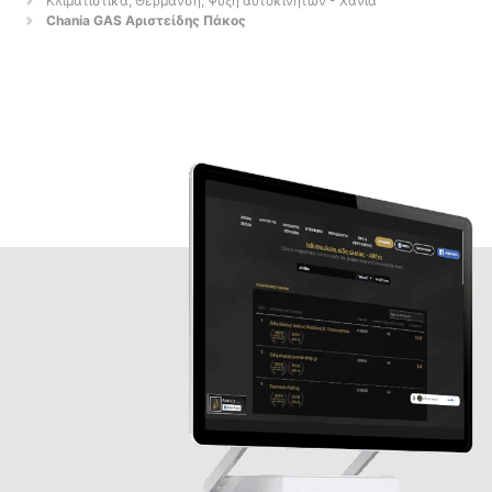
Κλιματιστικά, Θέρμανση, Ψύξη αυτοκινήτων - Χανιά
Chania GAS Αριστείδης Πάκος