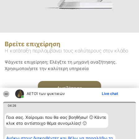
Βρείτε επιχείρηση
Η κατάταξη περιλαμβάνει τους καλύτερους στον κλάδο
Ψάχνετε επιχείρηση; Ελέγξτε τη μηχανή αναζήτησης.
Χρησιμοποιήστε την καλύτερη υπηρεσία
Αναζήτηση
ΑΕΤΟΊ των ψυκτικών
Live chat
04:26
Γεια σας. Χαίρομαι που θα σας βοηθήσω! 🙂 Κάντε
κλικ στο αντίστοιχο θέμα συνομιλίας! 🙂
Διοργανωτής της
Κατάταξη
Επικοινωνία
Ανήκω στους διακριθέντες και θέλω να παραλάβω το
κατάταξης
Διακριθέντες
Επικοινωνία