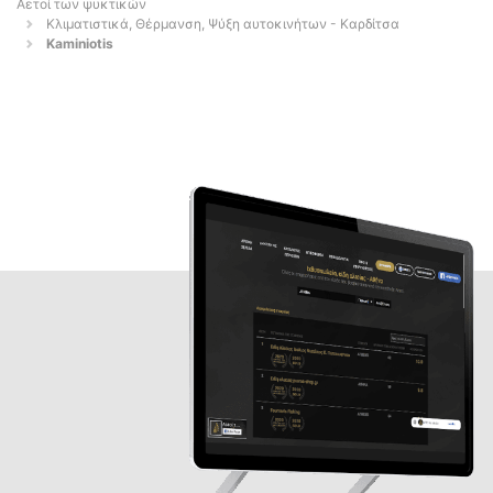
Αετοί των ψυκτικών
Κλιματιστικά, Θέρμανση, Ψύξη αυτοκινήτων - Καρδίτσα
Kaminiotis