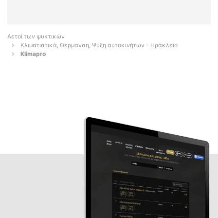
Αετοί των ψυκτικών
Κλιματιστικά, Θέρμανση, Ψύξη αυτοκινήτων - Ηράκλειο
Klimapro