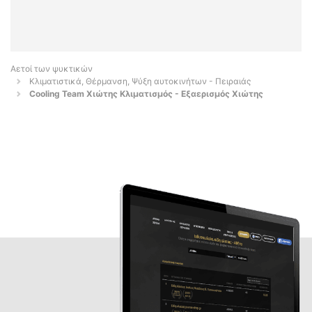
Αετοί των ψυκτικών
Κλιματιστικά, Θέρμανση, Ψύξη αυτοκινήτων - Πειραιάς
Cooling Team Xιώτης Κλιματισμός - Εξαερισμός Χιώτης