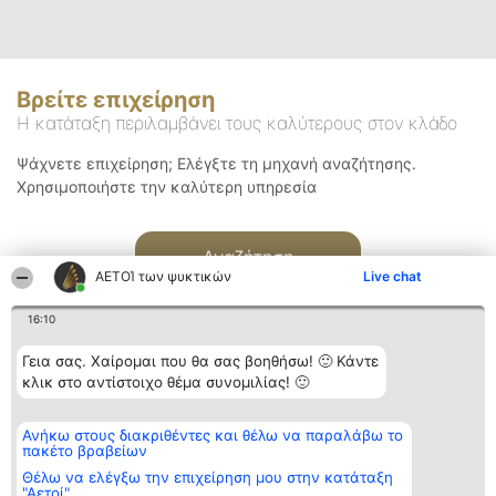
Βρείτε επιχείρηση
Η κατάταξη περιλαμβάνει τους καλύτερους στον κλάδο
Ψάχνετε επιχείρηση; Ελέγξτε τη μηχανή αναζήτησης.
Χρησιμοποιήστε την καλύτερη υπηρεσία
Αναζήτηση
ΑΕΤΟΊ των ψυκτικών
Live chat
16:10
Γεια σας. Χαίρομαι που θα σας βοηθήσω! 🙂 Κάντε
κλικ στο αντίστοιχο θέμα συνομιλίας! 🙂
Διοργανωτής της
Κατάταξη
Επικοινωνία
Ανήκω στους διακριθέντες και θέλω να παραλάβω το
κατάταξης
Διακριθέντες
Επικοινωνία
πακέτο βραβείων
BEAUTIFUL COMPANY
Λίστα όλων
Μονοπρόσωπη ΙΚΕ
των
Θέλω να ελέγξω την επιχείρηση μου στην κατάταξη
ΤΗΛ. ΕΠΙΚΟΙΝΩΝΙΑΣ:
διακριθέντων
"Αετοί"