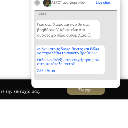
ΑΕΤΟΊ των ψυκτικών
Live chat
03:32
Γεια σας. Χαίρομαι που θα σας
βοηθήσω! 🙂 Κάντε κλικ στο
αντίστοιχο θέμα συνομιλίας! 🙂
Ανήκω στους διακριθέντες και θέλω
να παραλάβω το πακέτο βραβείων
Θέλω να ελέγξω την επιχείρηση μου
στην κατάταξη "Αετοί"
Άλλο θέμα
Έλεγχος
τε την επιτυχία σας.