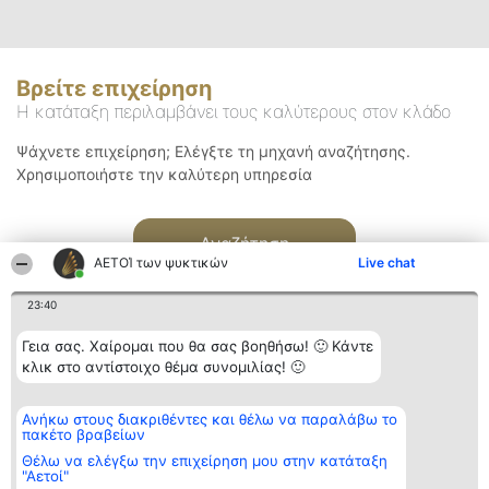
Βρείτε επιχείρηση
Η κατάταξη περιλαμβάνει τους καλύτερους στον κλάδο
Ψάχνετε επιχείρηση; Ελέγξτε τη μηχανή αναζήτησης.
Χρησιμοποιήστε την καλύτερη υπηρεσία
Αναζήτηση
ΑΕΤΟΊ των ψυκτικών
Live chat
23:40
Γεια σας. Χαίρομαι που θα σας βοηθήσω! 🙂 Κάντε
κλικ στο αντίστοιχο θέμα συνομιλίας! 🙂
Διοργανωτής της
Κατάταξη
Επικοινωνία
Ανήκω στους διακριθέντες και θέλω να παραλάβω το
κατάταξης
Διακριθέντες
Επικοινωνία
πακέτο βραβείων
BEAUTIFUL COMPANY
Λίστα όλων
Μονοπρόσωπη ΙΚΕ
των
Θέλω να ελέγξω την επιχείρηση μου στην κατάταξη
ΤΗΛ. ΕΠΙΚΟΙΝΩΝΙΑΣ:
διακριθέντων
"Αετοί"
2104128019
Μεθοδολογία