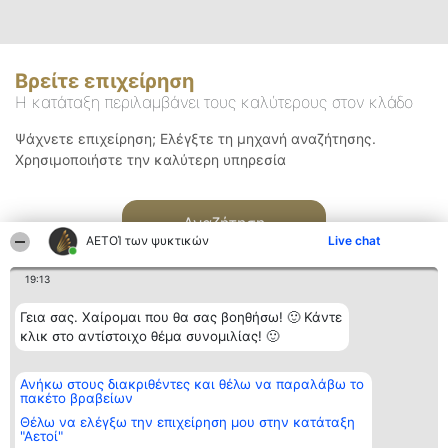
Βρείτε επιχείρηση
Η κατάταξη περιλαμβάνει τους καλύτερους στον κλάδο
Ψάχνετε επιχείρηση; Ελέγξτε τη μηχανή αναζήτησης.
Χρησιμοποιήστε την καλύτερη υπηρεσία
Αναζήτηση
ΑΕΤΟΊ των ψυκτικών
Live chat
19:13
Γεια σας. Χαίρομαι που θα σας βοηθήσω! 🙂 Κάντε
κλικ στο αντίστοιχο θέμα συνομιλίας! 🙂
Διοργανωτής της
Κατάταξη
Επικοινωνία
Ανήκω στους διακριθέντες και θέλω να παραλάβω το
κατάταξης
Διακριθέντες
Επικοινωνία
πακέτο βραβείων
BEAUTIFUL COMPANY
Λίστα όλων
Μονοπρόσωπη ΙΚΕ
των
Θέλω να ελέγξω την επιχείρηση μου στην κατάταξη
ΤΗΛ. ΕΠΙΚΟΙΝΩΝΙΑΣ:
διακριθέντων
"Αετοί"
2104128019
Μεθοδολογία