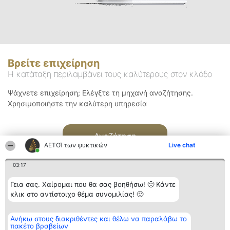
Βρείτε επιχείρηση
Η κατάταξη περιλαμβάνει τους καλύτερους στον κλάδο
Ψάχνετε επιχείρηση; Ελέγξτε τη μηχανή αναζήτησης.
Χρησιμοποιήστε την καλύτερη υπηρεσία
Αναζήτηση
ΑΕΤΟΊ των ψυκτικών
Live chat
03:17
Γεια σας. Χαίρομαι που θα σας βοηθήσω! 🙂 Κάντε
κλικ στο αντίστοιχο θέμα συνομιλίας! 🙂
Διοργανωτής της
Κατάταξη
Επικοινωνία
Ανήκω στους διακριθέντες και θέλω να παραλάβω το
κατάταξης
Διακριθέντες
Επικοινωνία
πακέτο βραβείων
BEAUTIFUL COMPANY
Λίστα όλων