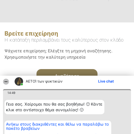
Βρείτε επιχείρηση
Η κατάταξη περιλαμβάνει τους καλύτερους στον κλάδο
Ψάχνετε επιχείρηση; Ελέγξτε τη μηχανή αναζήτησης.
Χρησιμοποιήστε την καλύτερη υπηρεσία
Αναζήτηση
ΑΕΤΟΊ των ψυκτικών
Live chat
14:49
Γεια σας. Χαίρομαι που θα σας βοηθήσω! 🙂 Κάντε
κλικ στο αντίστοιχο θέμα συνομιλίας! 🙂
Διοργανωτής της
Κατάταξη
Επικοινωνία
Ανήκω στους διακριθέντες και θέλω να παραλάβω το
κατάταξης
Διακριθέντες
Επικοινωνία
πακέτο βραβείων
BEAUTIFUL COMPANY
Λίστα όλων
Μονοπρόσωπη ΙΚΕ
των