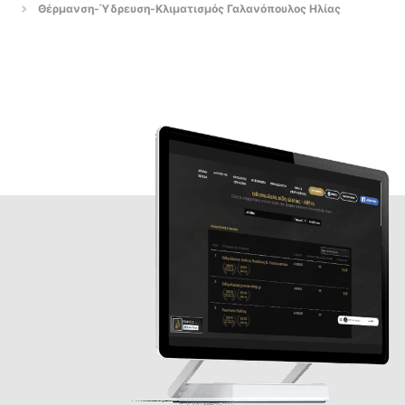
Θέρμανση-Ύδρευση-Κλιματισμός Γαλανόπουλος Ηλίας