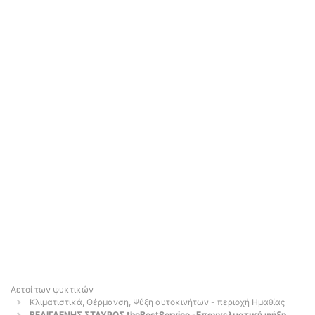
Αετοί των ψυκτικών
Κλιματιστικά, Θέρμανση, Ψύξη αυτοκινήτων - περιοχή Ημαθίας
ΒΕΛΙΓΔΕΝΗΣ ΣΤΑΥΡΟΣ theBestService -Επαγγελματική ψύξη