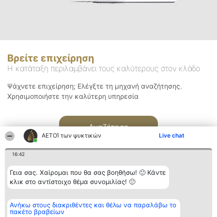
Βρείτε επιχείρηση
Η κατάταξη περιλαμβάνει τους καλύτερους στον κλάδο
Ψάχνετε επιχείρηση; Ελέγξτε τη μηχανή αναζήτησης.
Χρησιμοποιήστε την καλύτερη υπηρεσία
Αναζήτηση
ΑΕΤΟΊ των ψυκτικών
Live chat
16:42
Γεια σας. Χαίρομαι που θα σας βοηθήσω! 🙂 Κάντε
κλικ στο αντίστοιχο θέμα συνομιλίας! 🙂
Διοργανωτής της
Κατάταξη
Επικοινωνία
Ανήκω στους διακριθέντες και θέλω να παραλάβω το
κατάταξης
Διακριθέντες
Επικοινωνία
πακέτο βραβείων
BEAUTIFUL COMPANY
Λίστα όλων