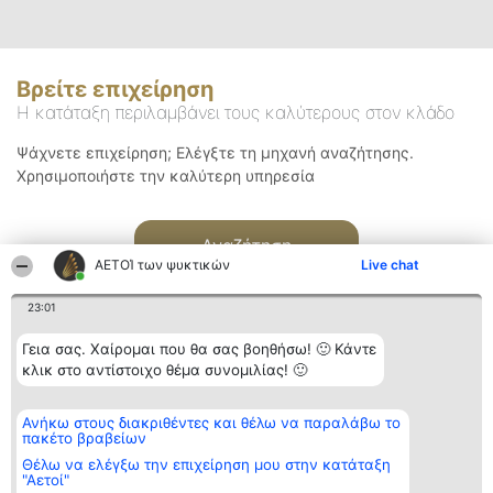
Βρείτε επιχείρηση
Η κατάταξη περιλαμβάνει τους καλύτερους στον κλάδο
Ψάχνετε επιχείρηση; Ελέγξτε τη μηχανή αναζήτησης.
Χρησιμοποιήστε την καλύτερη υπηρεσία
Αναζήτηση
ΑΕΤΟΊ των ψυκτικών
Live chat
23:01
Γεια σας. Χαίρομαι που θα σας βοηθήσω! 🙂 Κάντε
κλικ στο αντίστοιχο θέμα συνομιλίας! 🙂
Διοργανωτής της
Κατάταξη
Επικοινωνία
Ανήκω στους διακριθέντες και θέλω να παραλάβω το
κατάταξης
Διακριθέντες
Επικοινωνία
πακέτο βραβείων
BEAUTIFUL COMPANY
Λίστα όλων
Μονοπρόσωπη ΙΚΕ
των
Θέλω να ελέγξω την επιχείρηση μου στην κατάταξη
ΤΗΛ. ΕΠΙΚΟΙΝΩΝΙΑΣ:
διακριθέντων
"Αετοί"
2104128019
Μεθοδολογία