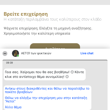
Βρείτε επιχείρηση
Η κατάταξη περιλαμβάνει τους καλύτερους στον κλάδο
Ψάχνετε επιχείρηση; Ελέγξτε τη μηχανή αναζήτησης.
Χρησιμοποιήστε την καλύτερη υπηρεσία
Αναζήτηση
ΑΕΤΟΊ των ψυκτικών
Live chat
09:39
Γεια σας. Χαίρομαι που θα σας βοηθήσω! 🙂 Κάντε
κλικ στο αντίστοιχο θέμα συνομιλίας! 🙂
Διοργανωτής της
Κατάταξη
Επικοινωνία
Ανήκω στους διακριθέντες και θέλω να παραλάβω το
κατάταξης
Διακριθέντες
Επικοινωνία
πακέτο βραβείων
BEAUTIFUL COMPANY
Λίστα όλων
Μονοπρόσωπη ΙΚΕ
των
Θέλω να ελέγξω την επιχείρηση μου στην κατάταξη
ΤΗΛ. ΕΠΙΚΟΙΝΩΝΙΑΣ:
διακριθέντων
"Αετοί"
2104128019
Μεθοδολογία
Άλλο θέμα
email:
Όροι &