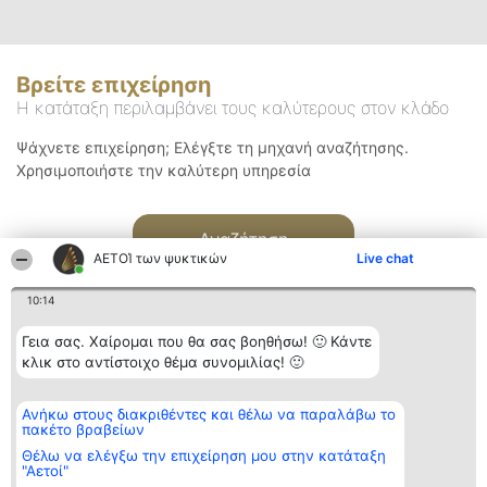
Βρείτε επιχείρηση
Η κατάταξη περιλαμβάνει τους καλύτερους στον κλάδο
Ψάχνετε επιχείρηση; Ελέγξτε τη μηχανή αναζήτησης.
Χρησιμοποιήστε την καλύτερη υπηρεσία
Αναζήτηση
ΑΕΤΟΊ των ψυκτικών
Live chat
10:14
Γεια σας. Χαίρομαι που θα σας βοηθήσω! 🙂 Κάντε
κλικ στο αντίστοιχο θέμα συνομιλίας! 🙂
Διοργανωτής της
Κατάταξη
Επικοινωνία
Ανήκω στους διακριθέντες και θέλω να παραλάβω το
κατάταξης
Διακριθέντες
Επικοινωνία
πακέτο βραβείων
BEAUTIFUL COMPANY
Λίστα όλων
Μονοπρόσωπη ΙΚΕ
των
Θέλω να ελέγξω την επιχείρηση μου στην κατάταξη
ΤΗΛ. ΕΠΙΚΟΙΝΩΝΙΑΣ:
διακριθέντων
"Αετοί"
2104128019
Μεθοδολογία