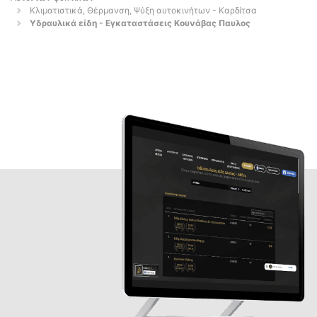
Κλιματιστικά, Θέρμανση, Ψύξη αυτοκινήτων - Καρδίτσα
Υδραυλικά είδη - Εγκαταστάσεις Κουνάβας Παυλος