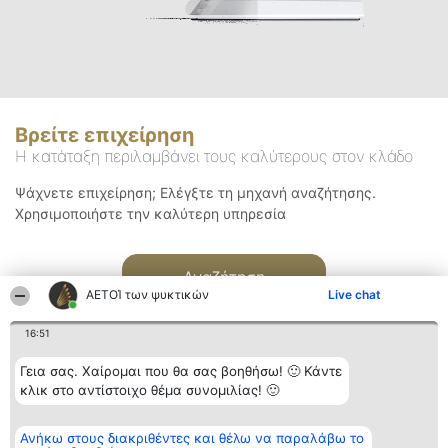
Βρείτε επιχείρηση
Η κατάταξη περιλαμβάνει τους καλύτερους στον κλάδο
Ψάχνετε επιχείρηση; Ελέγξτε τη μηχανή αναζήτησης.
Χρησιμοποιήστε την καλύτερη υπηρεσία
Αναζήτηση
ΑΕΤΟΊ των ψυκτικών
Live chat
16:51
Γεια σας. Χαίρομαι που θα σας βοηθήσω! 🙂 Κάντε
κλικ στο αντίστοιχο θέμα συνομιλίας! 🙂
Διοργανωτής της
Κατάταξη
Επικοινωνία
Ανήκω στους διακριθέντες και θέλω να παραλάβω το
κατάταξης
Διακριθέντες
Επικοινωνία