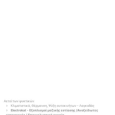
Αετοί των ψυκτικών
Κλιματιστικά, Θέρμανση, Ψύξη αυτοκινήτων - Λαγκαδάς
Electrokat - Εξοπλισμοί μαζικής εστίασης /Ανοξείδωτες
κατασκευές / Επαγγελματικά ψυγεία