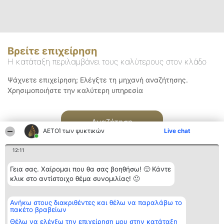
Βρείτε επιχείρηση
Η κατάταξη περιλαμβάνει τους καλύτερους στον κλάδο
Ψάχνετε επιχείρηση; Ελέγξτε τη μηχανή αναζήτησης.
Χρησιμοποιήστε την καλύτερη υπηρεσία
Αναζήτηση
ΑΕΤΟΊ των ψυκτικών
Live chat
12:11
Γεια σας. Χαίρομαι που θα σας βοηθήσω! 🙂 Κάντε
κλικ στο αντίστοιχο θέμα συνομιλίας! 🙂
Διοργανωτής της
Κατάταξη
Επικοινωνία
Ανήκω στους διακριθέντες και θέλω να παραλάβω το
κατάταξης
Διακριθέντες
Επικοινωνία
πακέτο βραβείων
BEAUTIFUL COMPANY
Λίστα όλων
Μονοπρόσωπη ΙΚΕ
των
Θέλω να ελέγξω την επιχείρηση μου στην κατάταξη