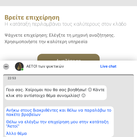
Βρείτε επιχείρηση
Η κατάταξη περιλαμβάνει τους καλύτερους στον κλάδο
Ψάχνετε επιχείρηση; Ελέγξτε τη μηχανή αναζήτησης.
Χρησιμοποιήστε την καλύτερη υπηρεσία
Αναζήτηση
ΑΕΤΟΊ των ψυκτικών
Live chat
22:53
Γεια σας. Χαίρομαι που θα σας βοηθήσω! 🙂 Κάντε
κλικ στο αντίστοιχο θέμα συνομιλίας! 🙂
Διοργανωτής της
Κατάταξη
Επικοινωνία
Ανήκω στους διακριθέντες και θέλω να παραλάβω το
κατάταξης
Διακριθέντες
Επικοινωνία
πακέτο βραβείων
BEAUTIFUL COMPANY
Λίστα όλων
Μονοπρόσωπη ΙΚΕ
των
Θέλω να ελέγξω την επιχείρηση μου στην κατάταξη
ΤΗΛ. ΕΠΙΚΟΙΝΩΝΙΑΣ:
διακριθέντων
"Αετοί"
2104128019
Μεθοδολογία
Άλλο θέμα
email:
Όροι &