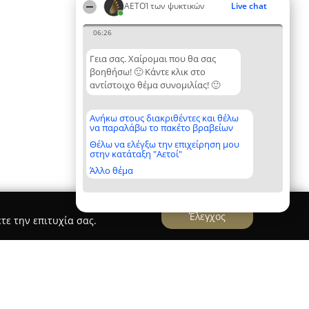
ΑΕΤΟΊ των ψυκτικών
Live chat
06:26
Γεια σας. Χαίρομαι που θα σας
βοηθήσω! 🙂 Κάντε κλικ στο
αντίστοιχο θέμα συνομιλίας! 🙂
Ανήκω στους διακριθέντες και θέλω
να παραλάβω το πακέτο βραβείων
Θέλω να ελέγξω την επιχείρηση μου
στην κατάταξη "Αετοί"
Άλλο θέμα
Έλεγχος
τε την επιτυχία σας.