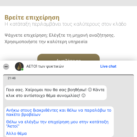
Βρείτε επιχείρηση
Η κατάταξη περιλαμβάνει τους καλύτερους στον κλάδο
Ψάχνετε επιχείρηση; Ελέγξτε τη μηχανή αναζήτησης.
Χρησιμοποιήστε την καλύτερη υπηρεσία
Αναζήτηση
ΑΕΤΟΊ των ψυκτικών
Live chat
21:46
Γεια σας. Χαίρομαι που θα σας βοηθήσω! 🙂 Κάντε
κλικ στο αντίστοιχο θέμα συνομιλίας! 🙂
Διοργανωτής της
Κατάταξη
Επικοινωνία
Ανήκω στους διακριθέντες και θέλω να παραλάβω το
κατάταξης
Διακριθέντες
Επικοινωνία
πακέτο βραβείων
BEAUTIFUL COMPANY
Λίστα όλων
Μονοπρόσωπη ΙΚΕ
των
Θέλω να ελέγξω την επιχείρηση μου στην κατάταξη
ΤΗΛ. ΕΠΙΚΟΙΝΩΝΙΑΣ:
διακριθέντων
"Αετοί"
2104128019
Μεθοδολογία
Άλλο θέμα
email:
Όροι &