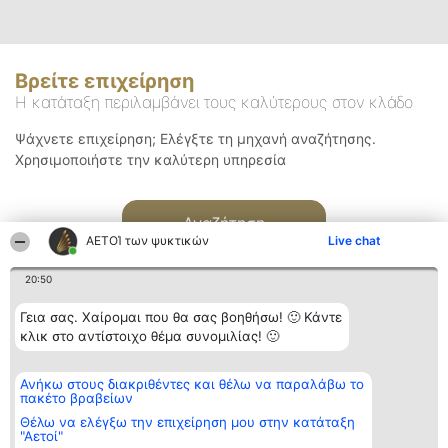
Βρείτε επιχείρηση
Η κατάταξη περιλαμβάνει τους καλύτερους στον κλάδο
Ψάχνετε επιχείρηση; Ελέγξτε τη μηχανή αναζήτησης.
Χρησιμοποιήστε την καλύτερη υπηρεσία
Αναζήτηση
ΑΕΤΟΊ των ψυκτικών
Live chat
20:50
Γεια σας. Χαίρομαι που θα σας βοηθήσω! 🙂 Κάντε
κλικ στο αντίστοιχο θέμα συνομιλίας! 🙂
Διοργανωτής της
Κατάταξη
Επικοινωνία
Ανήκω στους διακριθέντες και θέλω να παραλάβω το
κατάταξης
Διακριθέντες
Επικοινωνία
πακέτο βραβείων
BEAUTIFUL COMPANY
Λίστα όλων
Μονοπρόσωπη ΙΚΕ
των
Θέλω να ελέγξω την επιχείρηση μου στην κατάταξη
ΤΗΛ. ΕΠΙΚΟΙΝΩΝΙΑΣ:
διακριθέντων
"Αετοί"
2104128019
Μεθοδολογία