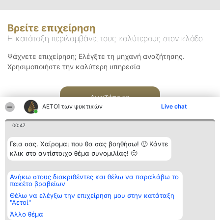
Βρείτε επιχείρηση
Η κατάταξη περιλαμβάνει τους καλύτερους στον κλάδο
Ψάχνετε επιχείρηση; Ελέγξτε τη μηχανή αναζήτησης.
Χρησιμοποιήστε την καλύτερη υπηρεσία
Αναζήτηση
ΑΕΤΟΊ των ψυκτικών
Live chat
00:47
Γεια σας. Χαίρομαι που θα σας βοηθήσω! 🙂 Κάντε
κλικ στο αντίστοιχο θέμα συνομιλίας! 🙂
Διοργανωτής της
Κατάταξη
Επικοινωνία
Ανήκω στους διακριθέντες και θέλω να παραλάβω το
κατάταξης
Διακριθέντες
Επικοινωνία
πακέτο βραβείων
BEAUTIFUL COMPANY
Λίστα όλων
Μονοπρόσωπη ΙΚΕ
των
Θέλω να ελέγξω την επιχείρηση μου στην κατάταξη
ΤΗΛ. ΕΠΙΚΟΙΝΩΝΙΑΣ:
διακριθέντων
"Αετοί"
2104128019
Μεθοδολογία
Άλλο θέμα
email:
Όροι &