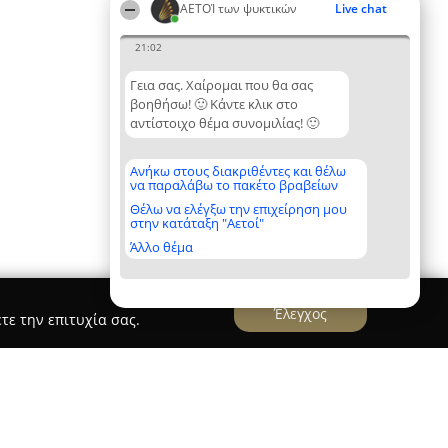
ΑΕΤΟΊ των ψυκτικών
Live chat
21:02
Γεια σας. Χαίρομαι που θα σας
βοηθήσω! 🙂 Κάντε κλικ στο
αντίστοιχο θέμα συνομιλίας! 🙂
Ανήκω στους διακριθέντες και θέλω
να παραλάβω το πακέτο βραβείων
Θέλω να ελέγξω την επιχείρηση μου
στην κατάταξη "Αετοί"
Άλλο θέμα
Έλεγχος
τε την επιτυχία σας.
της