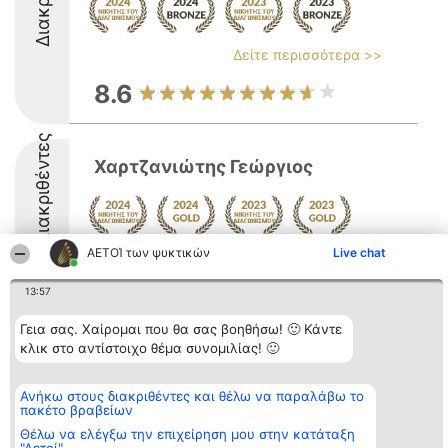
Δείτε περισσότερα >>
8.6
Διακριθέντες
Χαρτζανιώτης Γεώργιος
ΑΕΤΟΊ των ψυκτικών
Live chat
9
13:57
Γεια σας. Χαίρομαι που θα σας βοηθήσω! 🙂 Κάντε
Διοργανωτής της
Κατάταξη
Επικοινωνία
κλικ στο αντίστοιχο θέμα συνομιλίας! 🙂
κατάταξης
Διακριθέντες
Επικοινωνία
BEAUTIFUL COMPANY
Λίστα όλων
Μονοπρόσωπη ΙΚΕ
των
ΤΗΛ. ΕΠΙΚΟΙΝΩΝΙΑΣ:
Ανήκω στους διακριθέντες και θέλω να παραλάβω το
διακριθέντων
πακέτο βραβείων
2104128019
Μεθοδολογία
email:
Όροι &
Θέλω να ελέγξω την επιχείρηση μου στην κατάταξη
aetoi@beautifulcompany.co
προϋποθέσεις