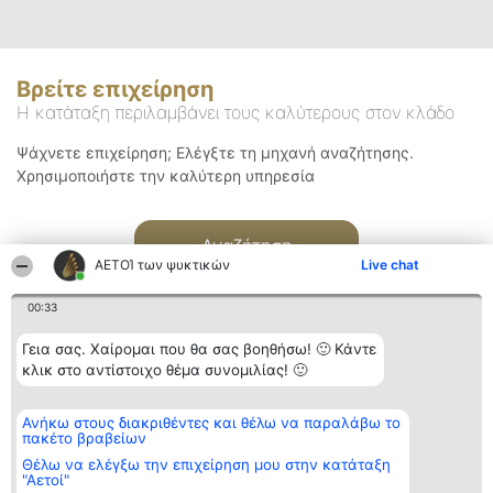
Βρείτε επιχείρηση
Η κατάταξη περιλαμβάνει τους καλύτερους στον κλάδο
Ψάχνετε επιχείρηση; Ελέγξτε τη μηχανή αναζήτησης.
Χρησιμοποιήστε την καλύτερη υπηρεσία
Αναζήτηση
ΑΕΤΟΊ των ψυκτικών
Live chat
00:33
Γεια σας. Χαίρομαι που θα σας βοηθήσω! 🙂 Κάντε
κλικ στο αντίστοιχο θέμα συνομιλίας! 🙂
Διοργανωτής της
Κατάταξη
Επικοινωνία
Ανήκω στους διακριθέντες και θέλω να παραλάβω το
κατάταξης
Διακριθέντες
Επικοινωνία
πακέτο βραβείων
BEAUTIFUL COMPANY
Λίστα όλων
Μονοπρόσωπη ΙΚΕ
των
Θέλω να ελέγξω την επιχείρηση μου στην κατάταξη
ΤΗΛ. ΕΠΙΚΟΙΝΩΝΙΑΣ:
διακριθέντων
"Αετοί"
2104128019
Μεθοδολογία