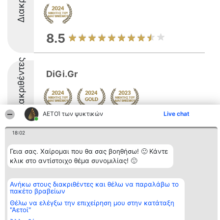
8.5
Διακριθέντες
DiGi.Gr
ΑΕΤΟΊ των ψυκτικών
Live chat
9
18:02
Γεια σας. Χαίρομαι που θα σας βοηθήσω! 🙂 Κάντε
Διοργανωτής της
Κατάταξη
Επικοινωνία
κλικ στο αντίστοιχο θέμα συνομιλίας! 🙂
κατάταξης
Διακριθέντες
Επικοινωνία
BEAUTIFUL COMPANY
Λίστα όλων
Μονοπρόσωπη ΙΚΕ
των
Ανήκω στους διακριθέντες και θέλω να παραλάβω το
ΤΗΛ. ΕΠΙΚΟΙΝΩΝΙΑΣ:
διακριθέντων
πακέτο βραβείων
2104128019
Μεθοδολογία
email:
Όροι &
Θέλω να ελέγξω την επιχείρηση μου στην κατάταξη
aetoi@beautifulcompany.co
προϋποθέσεις
"Αετοί"
ΠΟΛΙΤΙΚΗ