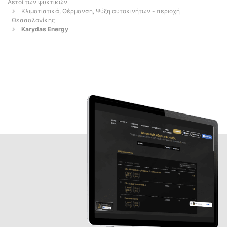
Αετοί των ψυκτικών
Κλιματιστικά, Θέρμανση, Ψύξη αυτοκινήτων - περιοχή
Θεσσαλονίκης
Karydas Energy