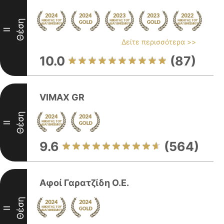
Θέση
II
Δείτε περισσότερα >>
10.0
(87)
VIMAX GR
Θέση
II
9.6
(564)
Αφοί Γαρατζίδη Ο.Ε.
Θέση
II