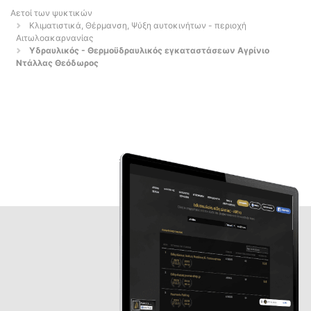
Αετοί των ψυκτικών
Κλιματιστικά, Θέρμανση, Ψύξη αυτοκινήτων - περιοχή
Αιτωλοακαρνανίας
Υδραυλικός - Θερμοϋδραυλικός εγκαταστάσεων Αγρίνιο
Ντάλλας Θεόδωρος