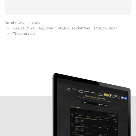
Αετοί των ψυκτικών
Κλιματιστικά, Θέρμανση, Ψύξη αυτοκινήτων - Σταυρουπολη
Thesservice