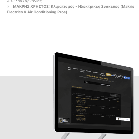
Αιτωλοακαρνανίας
ΜΑΚΡΗΣ ΧΡΗΣΤΟΣ: Κλιματισμός - Ηλεκτρικές Συσκευές (Makris
Electrics & Air Conditioning Pros)