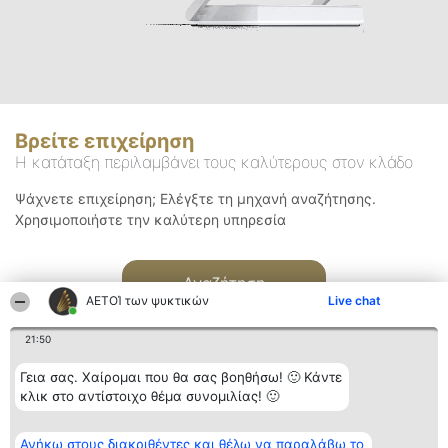
Βρείτε επιχείρηση
Η κατάταξη περιλαμβάνει τους καλύτερους στον κλάδο
Ψάχνετε επιχείρηση; Ελέγξτε τη μηχανή αναζήτησης.
Χρησιμοποιήστε την καλύτερη υπηρεσία
Αναζήτηση
ΑΕΤΟΊ των ψυκτικών
Live chat
21:50
Γεια σας. Χαίρομαι που θα σας βοηθήσω! 🙂 Κάντε
κλικ στο αντίστοιχο θέμα συνομιλίας! 🙂
Διοργανωτής της
Κατάταξη
Επικοινωνία
Ανήκω στους διακριθέντες και θέλω να παραλάβω το
κατάταξης
Διακριθέντες
Επικοινωνία